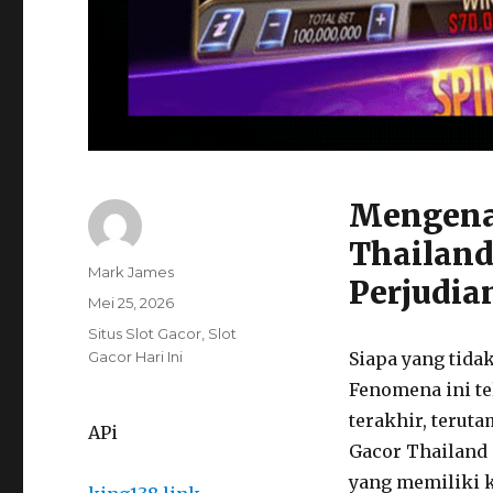
Mengena
Thailand
Author
Mark James
Perjudia
Posted
Mei 25, 2026
on
Categories
Situs Slot Gacor
,
Slot
Gacor Hari Ini
Siapa yang tida
Fenomena ini te
terakhir, teruta
APi
Gacor Thailand 
yang memiliki 