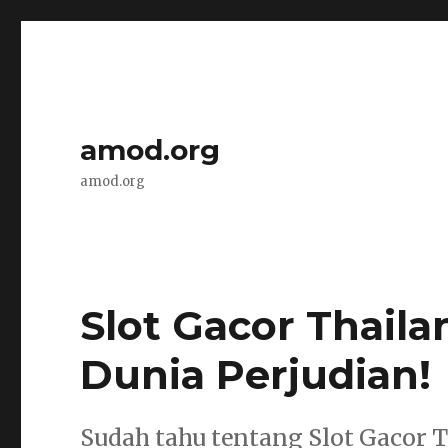
amod.org
amod.org
Slot Gacor Thail
Dunia Perjudian!
Sudah tahu tentang Slot Gacor