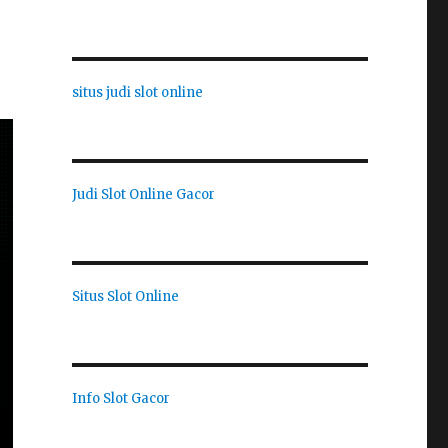
situs judi slot online
Judi Slot Online Gacor
Situs Slot Online
Info Slot Gacor