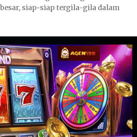
sar, siap-siap tergila-gila dalam