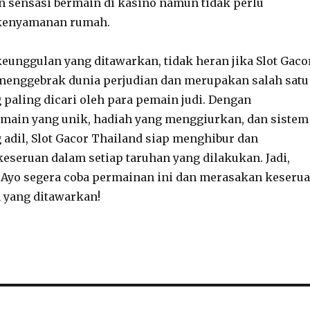
 sensasi bermain di kasino namun tidak perlu
kenyamanan rumah.
unggulan yang ditawarkan, tidak heran jika Slot Gaco
 menggebrak dunia perjudian dan merupakan salah satu
paling dicari oleh para pemain judi. Dengan
main yang unik, hadiah yang menggiurkan, dan sistem
adil, Slot Gacor Thailand siap menghibur dan
seruan dalam setiap taruhan yang dilakukan. Jadi,
 Ayo segera coba permainan ini dan merasakan keseru
 yang ditawarkan!