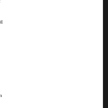
t
ng
n