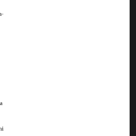
h-
a
ni