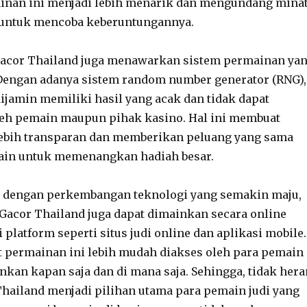
nan ini menjadi lebih menarik dan mengundang mina
untuk mencoba keberuntungannya.
t Gacor Thailand juga menawarkan sistem permainan ya
. Dengan adanya sistem random number generator (RNG),
dijamin memiliki hasil yang acak dan tidak dapat
leh pemain maupun pihak kasino. Hal ini membuat
lebih transparan dan memberikan peluang yang sama
main untuk memenangkan hadiah besar.
u, dengan perkembangan teknologi yang semakin maju,
Gacor Thailand juga dapat dimainkan secara online
 platform seperti situs judi online dan aplikasi mobile.
 permainan ini lebih mudah diakses oleh para pemain
nkan kapan saja dan di mana saja. Sehingga, tidak hera
 Thailand menjadi pilihan utama para pemain judi yang