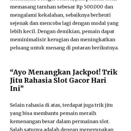
memasang taruhan sebesar Rp 500.000 dan
mengalami kekalahan, sebaiknya berhenti
sejenak dan mencoba lagi dengan modal yang
lebih kecil. Dengan demikian, pemain dapat
meminimalisir kerugian dan meningkatkan
peluang untuk menang di putaran berikutnya.
“Ayo Menangkan Jackpot! Trik
Jitu Rahasia Slot Gacor Hari
Ini”
Selain rahasia di atas, terdapat juga trik jitu
yang bisa membantu pemain meraih
kemenangan besar dalam permainan slot.
Salah satunya adalah dengan menggunakan