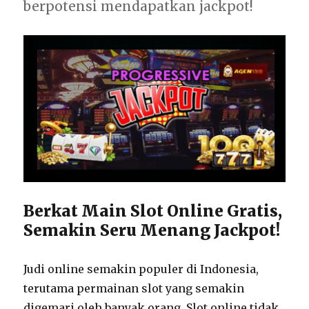
berpotensi mendapatkan jackpot!
Berkat Main Slot Online Gratis,
Semakin Seru Menang Jackpot!
Judi online semakin populer di Indonesia,
terutama permainan slot yang semakin
digemari oleh banyak orang. Slot online tidak