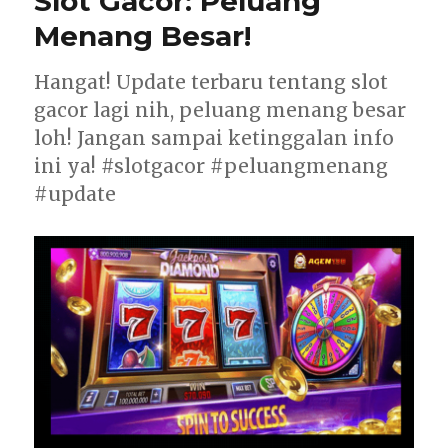
Slot Gacor: Peluang
o
r
Menang Besar!
n
i
e
s
Hangat! Update terbaru tentang slot
gacor lagi nih, peluang menang besar
loh! Jangan sampai ketinggalan info
ini ya! #slotgacor #peluangmenang
#update