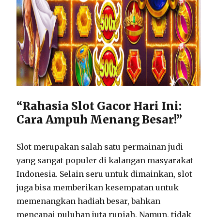
“Rahasia Slot Gacor Hari Ini:
Cara Ampuh Menang Besar!”
Slot merupakan salah satu permainan judi
yang sangat populer di kalangan masyarakat
Indonesia. Selain seru untuk dimainkan, slot
juga bisa memberikan kesempatan untuk
memenangkan hadiah besar, bahkan
mencapai puluhan juta rupiah. Namun, tidak