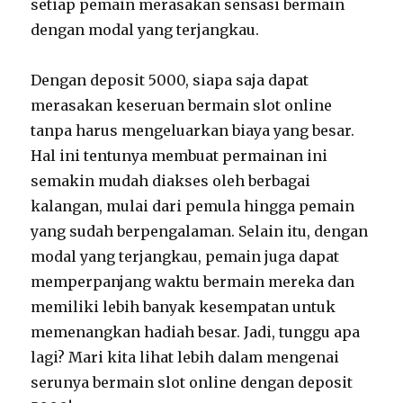
setiap pemain merasakan sensasi bermain
dengan modal yang terjangkau.
Dengan deposit 5000, siapa saja dapat
merasakan keseruan bermain slot online
tanpa harus mengeluarkan biaya yang besar.
Hal ini tentunya membuat permainan ini
semakin mudah diakses oleh berbagai
kalangan, mulai dari pemula hingga pemain
yang sudah berpengalaman. Selain itu, dengan
modal yang terjangkau, pemain juga dapat
memperpanjang waktu bermain mereka dan
memiliki lebih banyak kesempatan untuk
memenangkan hadiah besar. Jadi, tunggu apa
lagi? Mari kita lihat lebih dalam mengenai
serunya bermain slot online dengan deposit