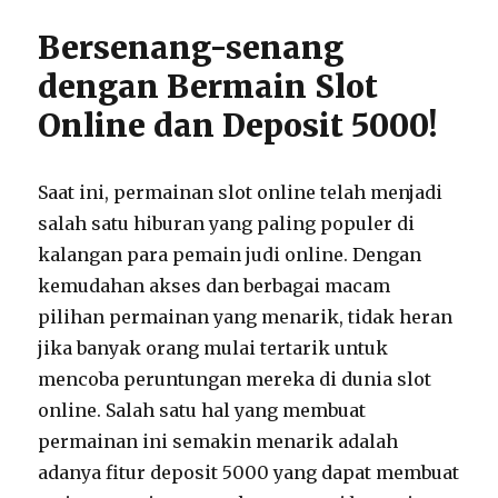
Bersenang-senang
dengan Bermain Slot
Online dan Deposit 5000!
Saat ini, permainan slot online telah menjadi
salah satu hiburan yang paling populer di
kalangan para pemain judi online. Dengan
kemudahan akses dan berbagai macam
pilihan permainan yang menarik, tidak heran
jika banyak orang mulai tertarik untuk
mencoba peruntungan mereka di dunia slot
online. Salah satu hal yang membuat
permainan ini semakin menarik adalah
adanya fitur deposit 5000 yang dapat membuat