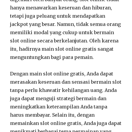
hanya menawarkan keseruan dan hiburan,
tetapi juga peluang untuk mendapatkan
jackpot yang besar. Namun, tidak semua orang
memiliki modal yang cukup untuk bermain
slot online secara berkelanjutan. Oleh karena
itu, hadirnya main slot online gratis sangat
menguntungkan bagi para pemain.
Dengan main slot online gratis, Anda dapat
merasakan keseruan dan sensasi bermain slot
tanpa perlu khawatir kehilangan uang. Anda
juga dapat menguji strategi bermain dan
meningkatkan keterampilan Anda tanpa
harus membayar. Selain itu, dengan
memainkan slot online gratis, Anda juga dapat
menikmati berbagai tema permainan yang