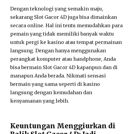
Dengan teknologi yang semakin maju,
sekarang Slot Gacor 4D juga bisa dimainkan
secara online. Hal ini tentu memudahkan para
pemain yang tidak memiliki banyak waktu
untuk pergi ke kasino atau tempat permainan
langsung. Dengan hanya menggunakan
perangkat komputer atau handphone, Anda
bisa bermain Slot Gacor 4D kapanpun dan di
manapun Anda berada. Nikmati sensasi
bermain yang sama seperti di kasino
langsung dengan kemudahan dan
kenyamanan yang lebih.
Keuntungan Menggiurkan di