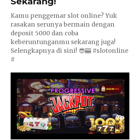
Sekarang!
Kamu penggemar slot online? Yuk
rasakan serunya bermain dengan
deposit 5000 dan coba
keberuntunganmu sekarang juga!
Selengkapnya di sini! 😎🎰 #slotonline
#