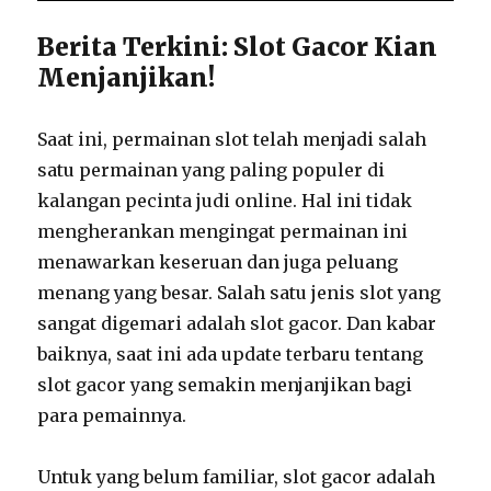
Berita Terkini: Slot Gacor Kian
Menjanjikan!
Saat ini, permainan slot telah menjadi salah
satu permainan yang paling populer di
kalangan pecinta judi online. Hal ini tidak
mengherankan mengingat permainan ini
menawarkan keseruan dan juga peluang
menang yang besar. Salah satu jenis slot yang
sangat digemari adalah slot gacor. Dan kabar
baiknya, saat ini ada update terbaru tentang
slot gacor yang semakin menjanjikan bagi
para pemainnya.
Untuk yang belum familiar, slot gacor adalah