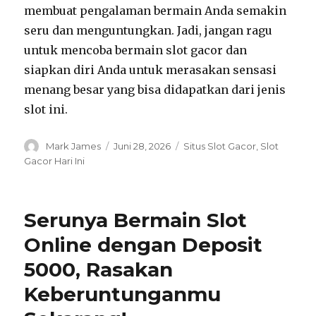
membuat pengalaman bermain Anda semakin
seru dan menguntungkan. Jadi, jangan ragu
untuk mencoba bermain slot gacor dan
siapkan diri Anda untuk merasakan sensasi
menang besar yang bisa didapatkan dari jenis
slot ini.
A
P
C
Mark James
Juni 28, 2026
Situs Slot Gacor
,
Slot
u
o
a
Gacor Hari Ini
t
s
t
h
t
e
o
e
g
Serunya Bermain Slot
r
d
o
o
r
Online dengan Deposit
n
i
5000, Rasakan
e
s
Keberuntunganmu