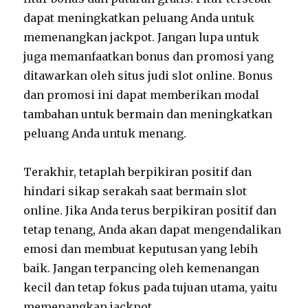
dapat meningkatkan peluang Anda untuk
memenangkan jackpot. Jangan lupa untuk
juga memanfaatkan bonus dan promosi yang
ditawarkan oleh situs judi slot online. Bonus
dan promosi ini dapat memberikan modal
tambahan untuk bermain dan meningkatkan
peluang Anda untuk menang.
Terakhir, tetaplah berpikiran positif dan
hindari sikap serakah saat bermain slot
online. Jika Anda terus berpikiran positif dan
tetap tenang, Anda akan dapat mengendalikan
emosi dan membuat keputusan yang lebih
baik. Jangan terpancing oleh kemenangan
kecil dan tetap fokus pada tujuan utama, yaitu
memenangkan jackpot.