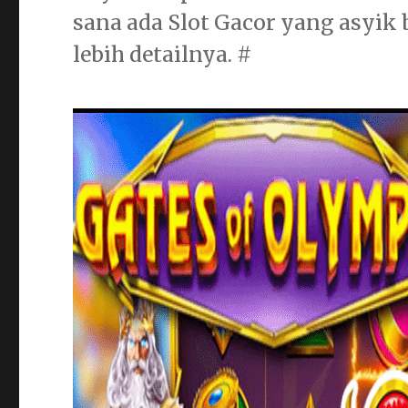
sana ada Slot Gacor yang asyik b
lebih detailnya. #