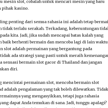
tu mesin slot, cobalah untuk mencari mesin yang baru
h pihak kasino.
ing penting dari semua rahasia ini adalah tetap berma
n tidak terlalu serakah. Terkadang, keberuntungan tida
pada kita. Jadi, jika sudah mencapai batas kalah yang
ih baik berhenti bermain dan mencoba lagi di lain waktu
n slot adalah permainan yang bergantung pada
tidak ada strategi yang pasti untuk meraih kemenanga
ja sensasi bermain slot gacor di Thailand dan jangan
kan diri.
g mencintai permainan slot, mencoba bermain slot
nd adalah pengalaman yang tak boleh dilewatkan. Tida
ermainnya yang mengasyikkan, tetapi juga rahasia
ang dapat Anda temukan di sana. Jadi, tunggu apalagi?