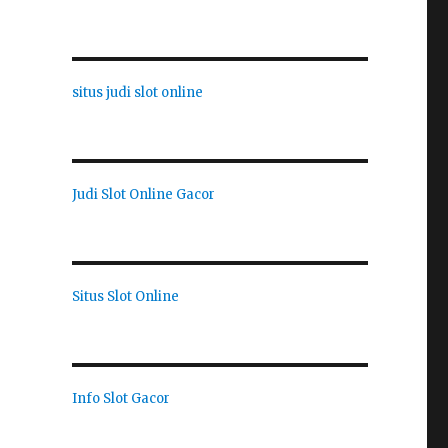
situs judi slot online
Judi Slot Online Gacor
Situs Slot Online
Info Slot Gacor