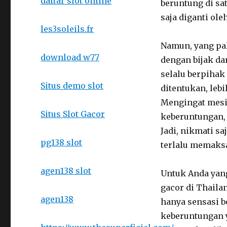
daftar slot online
beruntung di sa
saja diganti ole
les3soleils.fr
Namun, yang pal
download w77
dengan bijak da
selalu berpihak 
Situs demo slot
ditentukan, leb
Mengingat mesi
Situs Slot Gacor
keberuntungan, 
Jadi, nikmati sa
pg138 slot
terlalu memaksa
agen138 slot
Untuk Anda yan
gacor di Thaila
agen138
hanya sensasi b
keberuntungan y