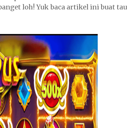
anget loh! Yuk baca artikel ini buat tau