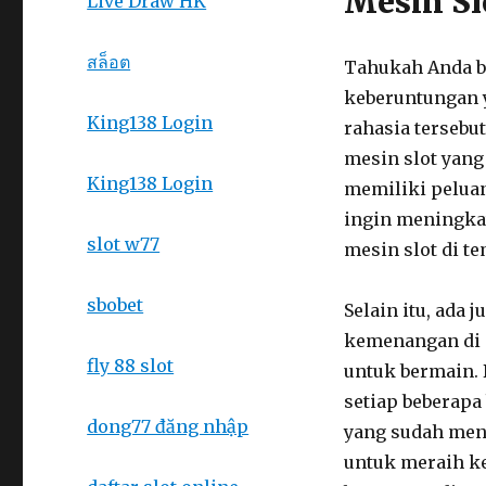
Mesin Sl
Live Draw HK
สล็อต
Tahukah Anda b
keberuntungan 
King138 Login
rahasia tersebut
mesin slot yang
King138 Login
memiliki peluan
ingin meningka
slot w77
mesin slot di t
sbobet
Selain itu, ada
kemenangan di m
fly 88 slot
untuk bermain. 
setiap beberapa
dong77 đăng nhập
yang sudah men
untuk meraih ke