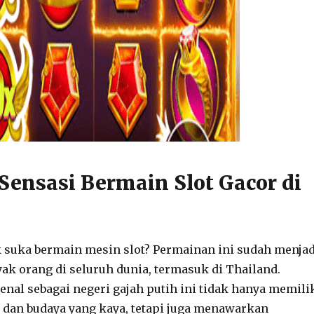
Sensasi Bermain Slot Gacor di
d
k suka bermain mesin slot? Permainan ini sudah menjad
yak orang di seluruh dunia, termasuk di Thailand.
enal sebagai negeri gajah putih ini tidak hanya memili
dan budaya yang kaya, tetapi juga menawarkan