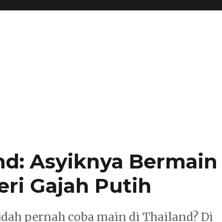
and: Asyiknya Bermain
eri Gajah Putih
udah pernah coba main di Thailand? Di