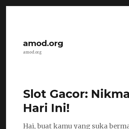
amod.org
amod.org
Slot Gacor: Nikm
Hari Ini!
Hai, buat kamu yang suka bermai