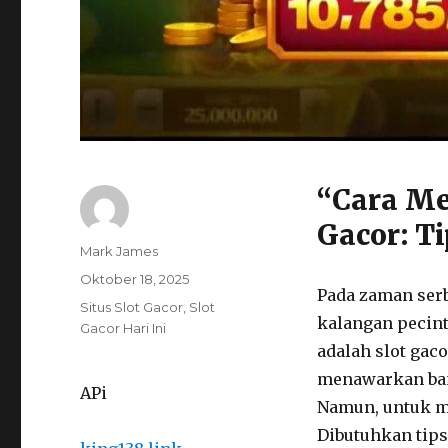
“Cara Me
Gacor: Ti
Author
Mark James
Posted
Oktober 18, 2025
Pada zaman serb
on
Categories
Situs Slot Gacor
,
Slot
kalangan pecint
Gacor Hari Ini
adalah slot gac
menawarkan ban
APi
Namun, untuk me
Dibutuhkan tips