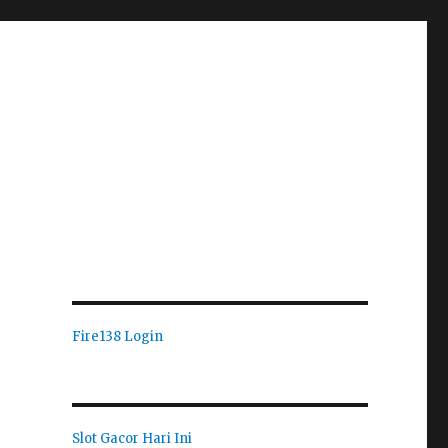
Fire138 Login
Slot Gacor Hari Ini