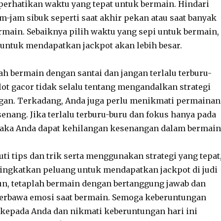
erhatikan waktu yang tepat untuk bermain. Hindari
m-jam sibuk seperti saat akhir pekan atau saat banyak
main. Sebaiknya pilih waktu yang sepi untuk bermain,
untuk mendapatkan jackpot akan lebih besar.
lah bermain dengan santai dan jangan terlalu terburu-
lot gacor tidak selalu tentang mengandalkan strategi
gan. Terkadang, Anda juga perlu menikmati permainan
enang. Jika terlalu terburu-buru dan fokus hanya pada
ka Anda dapat kehilangan kesenangan dalam bermain
i tips dan trik serta menggunakan strategi yang tepat
ingkatkan peluang untuk mendapatkan jackpot di judi
un, tetaplah bermain dengan bertanggung jawab dan
terbawa emosi saat bermain. Semoga keberuntungan
 kepada Anda dan nikmati keberuntungan hari ini