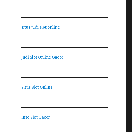
situs judi slot online
Judi Slot Online Gacor
Situs Slot Online
Info Slot Gacor