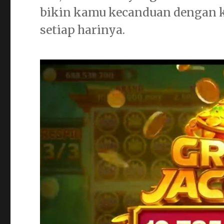
bikin kamu kecanduan dengan
setiap harinya.