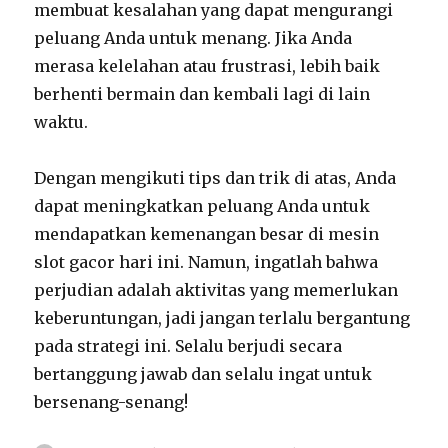
membuat kesalahan yang dapat mengurangi
peluang Anda untuk menang. Jika Anda
merasa kelelahan atau frustrasi, lebih baik
berhenti bermain dan kembali lagi di lain
waktu.
Dengan mengikuti tips dan trik di atas, Anda
dapat meningkatkan peluang Anda untuk
mendapatkan kemenangan besar di mesin
slot gacor hari ini. Namun, ingatlah bahwa
perjudian adalah aktivitas yang memerlukan
keberuntungan, jadi jangan terlalu bergantung
pada strategi ini. Selalu berjudi secara
bertanggung jawab dan selalu ingat untuk
bersenang-senang!