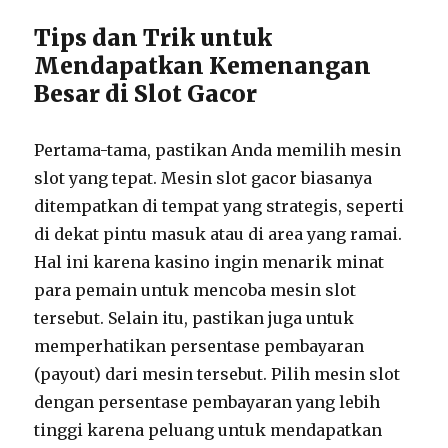
Tips dan Trik untuk
Mendapatkan Kemenangan
Besar di Slot Gacor
Pertama-tama, pastikan Anda memilih mesin
slot yang tepat. Mesin slot gacor biasanya
ditempatkan di tempat yang strategis, seperti
di dekat pintu masuk atau di area yang ramai.
Hal ini karena kasino ingin menarik minat
para pemain untuk mencoba mesin slot
tersebut. Selain itu, pastikan juga untuk
memperhatikan persentase pembayaran
(payout) dari mesin tersebut. Pilih mesin slot
dengan persentase pembayaran yang lebih
tinggi karena peluang untuk mendapatkan