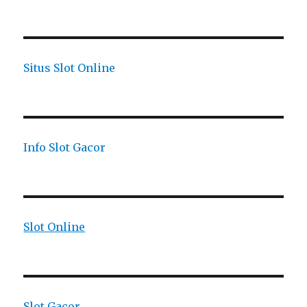
Situs Slot Online
Info Slot Gacor
Slot Online
Slot Gacor