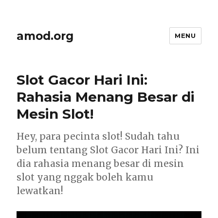
amod.org
MENU
Slot Gacor Hari Ini:
Rahasia Menang Besar di
Mesin Slot!
Hey, para pecinta slot! Sudah tahu
belum tentang Slot Gacor Hari Ini? Ini
dia rahasia menang besar di mesin
slot yang nggak boleh kamu
lewatkan!