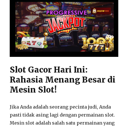
Slot Gacor Hari Ini:
Rahasia Menang Besar di
Mesin Slot!
Jika Anda adalah seorang pecinta judi, Anda
pasti tidak asing lagi dengan permainan slot.
Mesin slot adalah salah satu permainan yang