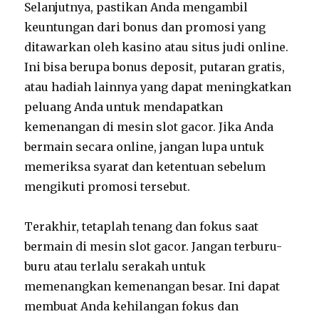
Selanjutnya, pastikan Anda mengambil
keuntungan dari bonus dan promosi yang
ditawarkan oleh kasino atau situs judi online.
Ini bisa berupa bonus deposit, putaran gratis,
atau hadiah lainnya yang dapat meningkatkan
peluang Anda untuk mendapatkan
kemenangan di mesin slot gacor. Jika Anda
bermain secara online, jangan lupa untuk
memeriksa syarat dan ketentuan sebelum
mengikuti promosi tersebut.
Terakhir, tetaplah tenang dan fokus saat
bermain di mesin slot gacor. Jangan terburu-
buru atau terlalu serakah untuk
memenangkan kemenangan besar. Ini dapat
membuat Anda kehilangan fokus dan