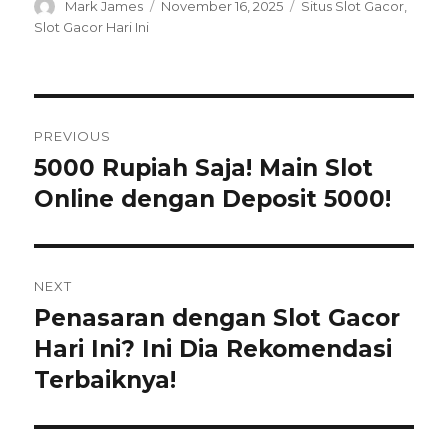
A
P
C
Mark James
November 16, 2025
Situs Slot Gacor
,
u
o
a
Slot Gacor Hari Ini
t
s
t
h
t
e
o
e
g
r
d
o
N
o
r
PREVIOUS
n
i
a
5000 Rupiah Saja! Main Slot
P
e
r
Online dengan Deposit 5000!
s
v
e
i
v
i
g
NEXT
o
Penasaran dengan Slot Gacor
N
a
u
e
Hari Ini? Ini Dia Rekomendasi
s
s
x
Terbaiknya!
p
t
i
o
p
s