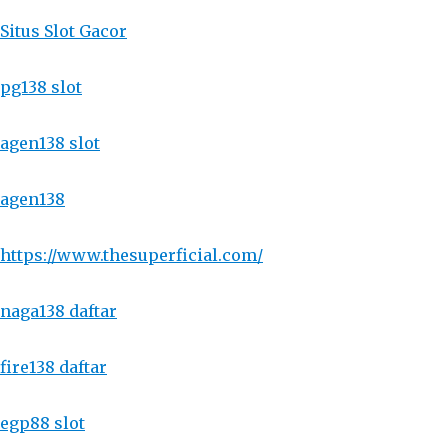
Situs Slot Gacor
pg138 slot
agen138 slot
agen138
https://www.thesuperficial.com/
naga138 daftar
fire138 daftar
egp88 slot