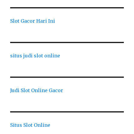
Slot Gacor Hari Ini
situs judi slot online
Judi Slot Online Gacor
Situs Slot Online