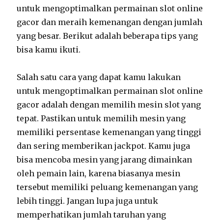
untuk mengoptimalkan permainan slot online
gacor dan meraih kemenangan dengan jumlah
yang besar. Berikut adalah beberapa tips yang
bisa kamu ikuti.
Salah satu cara yang dapat kamu lakukan
untuk mengoptimalkan permainan slot online
gacor adalah dengan memilih mesin slot yang
tepat. Pastikan untuk memilih mesin yang
memiliki persentase kemenangan yang tinggi
dan sering memberikan jackpot. Kamu juga
bisa mencoba mesin yang jarang dimainkan
oleh pemain lain, karena biasanya mesin
tersebut memiliki peluang kemenangan yang
lebih tinggi. Jangan lupa juga untuk
memperhatikan jumlah taruhan yang