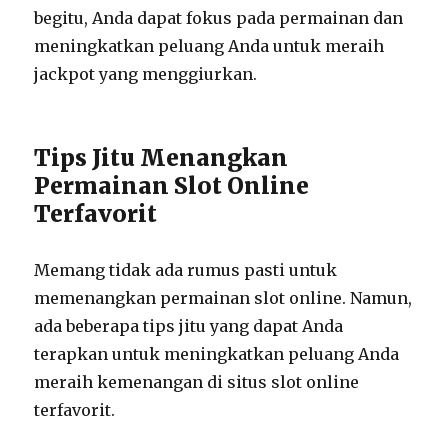
begitu, Anda dapat fokus pada permainan dan
meningkatkan peluang Anda untuk meraih
jackpot yang menggiurkan.
Tips Jitu Menangkan
Permainan Slot Online
Terfavorit
Memang tidak ada rumus pasti untuk
memenangkan permainan slot online. Namun,
ada beberapa tips jitu yang dapat Anda
terapkan untuk meningkatkan peluang Anda
meraih kemenangan di situs slot online
terfavorit.