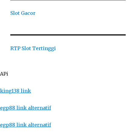
Slot Gacor
RTP Slot Tertinggi
APi
king138 link
egp88 link alternatif
egp88 link alternatif