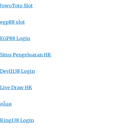
JowoToto Slot
egp88 slot
EGP88 Login
Situs Pengeluaran HK
Devil138 Login
Live Draw HK
สล็อต
King138 Login