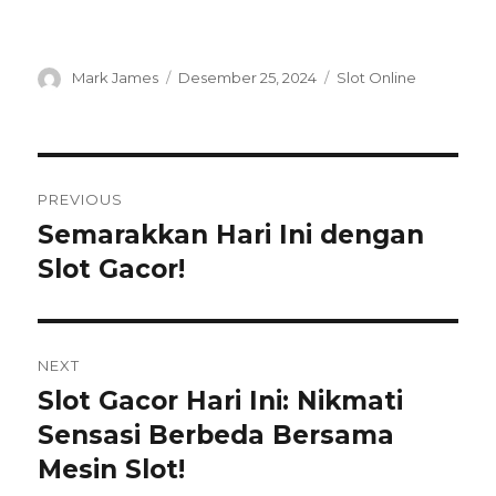
A
P
C
Mark James
Desember 25, 2024
Slot Online
u
o
a
t
s
t
h
t
e
o
e
g
N
r
d
o
PREVIOUS
o
r
a
Semarakkan Hari Ini dengan
P
n
i
r
Slot Gacor!
e
v
s
e
i
v
i
g
NEXT
o
Slot Gacor Hari Ini: Nikmati
N
a
u
e
Sensasi Berbeda Bersama
s
s
x
Mesin Slot!
p
t