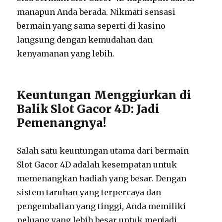
manapun Anda berada. Nikmati sensasi
bermain yang sama seperti di kasino
langsung dengan kemudahan dan
kenyamanan yang lebih.
Keuntungan Menggiurkan di
Balik Slot Gacor 4D: Jadi
Pemenangnya!
Salah satu keuntungan utama dari bermain
Slot Gacor 4D adalah kesempatan untuk
memenangkan hadiah yang besar. Dengan
sistem taruhan yang terpercaya dan
pengembalian yang tinggi, Anda memiliki
peluang yang lebih besar untuk menjadi