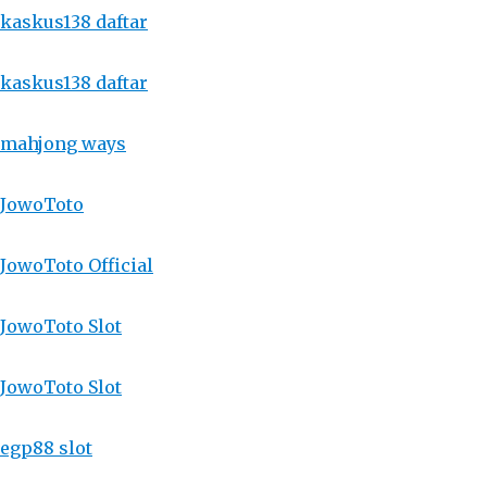
kaskus138 daftar
kaskus138 daftar
mahjong ways
JowoToto
JowoToto Official
JowoToto Slot
JowoToto Slot
egp88 slot