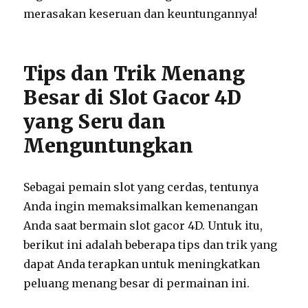
merasakan keseruan dan keuntungannya!
Tips dan Trik Menang
Besar di Slot Gacor 4D
yang Seru dan
Menguntungkan
Sebagai pemain slot yang cerdas, tentunya
Anda ingin memaksimalkan kemenangan
Anda saat bermain slot gacor 4D. Untuk itu,
berikut ini adalah beberapa tips dan trik yang
dapat Anda terapkan untuk meningkatkan
peluang menang besar di permainan ini.