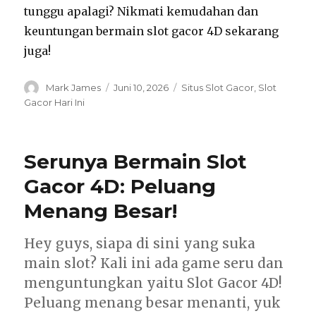
tunggu apalagi? Nikmati kemudahan dan
keuntungan bermain slot gacor 4D sekarang
juga!
A
P
C
Mark James
Juni 10, 2026
Situs Slot Gacor
,
Slot
u
o
a
Gacor Hari Ini
t
s
t
h
t
e
o
e
g
Serunya Bermain Slot
r
d
o
o
r
Gacor 4D: Peluang
n
i
Menang Besar!
e
s
Hey guys, siapa di sini yang suka
main slot? Kali ini ada game seru dan
menguntungkan yaitu Slot Gacor 4D!
Peluang menang besar menanti, yuk