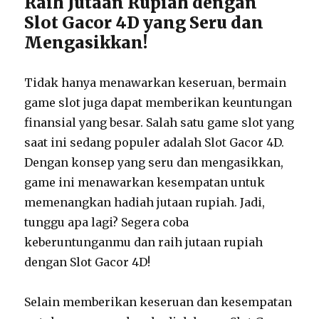
Raih Jutaan Rupiah dengan
Slot Gacor 4D yang Seru dan
Mengasikkan!
Tidak hanya menawarkan keseruan, bermain
game slot juga dapat memberikan keuntungan
finansial yang besar. Salah satu game slot yang
saat ini sedang populer adalah Slot Gacor 4D.
Dengan konsep yang seru dan mengasikkan,
game ini menawarkan kesempatan untuk
memenangkan hadiah jutaan rupiah. Jadi,
tunggu apa lagi? Segera coba
keberuntunganmu dan raih jutaan rupiah
dengan Slot Gacor 4D!
Selain memberikan keseruan dan kesempatan