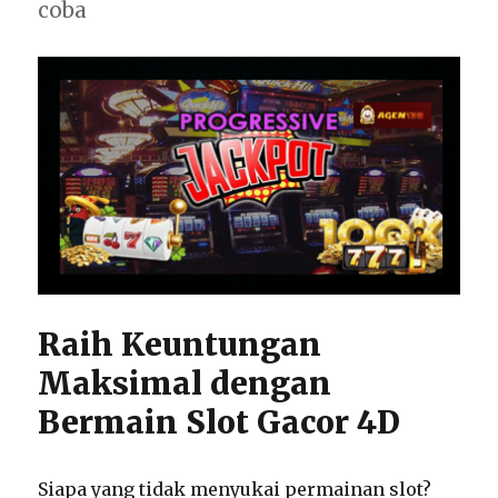
coba
Raih Keuntungan
Maksimal dengan
Bermain Slot Gacor 4D
Siapa yang tidak menyukai permainan slot?