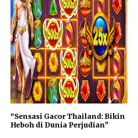
“Sensasi Gacor Thailand: Bikin
Heboh di Dunia Perjudian”