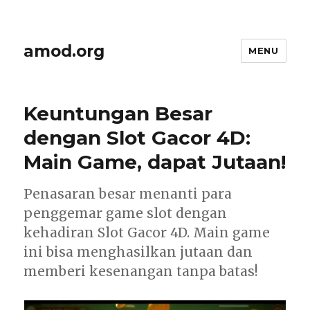
amod.org
MENU
Keuntungan Besar
dengan Slot Gacor 4D:
Main Game, dapat Jutaan!
Penasaran besar menanti para
penggemar game slot dengan
kehadiran Slot Gacor 4D. Main game
ini bisa menghasilkan jutaan dan
memberi kesenangan tanpa batas!