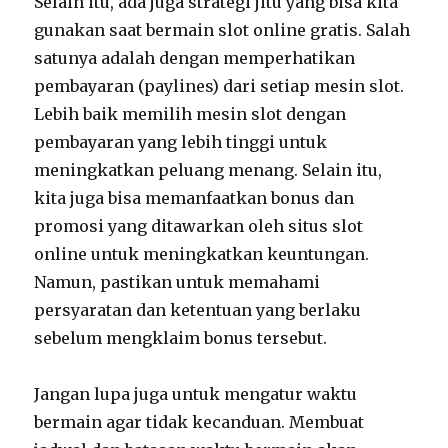
Selain itu, ada juga strategi jitu yang bisa kita
gunakan saat bermain slot online gratis. Salah
satunya adalah dengan memperhatikan
pembayaran (paylines) dari setiap mesin slot.
Lebih baik memilih mesin slot dengan
pembayaran yang lebih tinggi untuk
meningkatkan peluang menang. Selain itu,
kita juga bisa memanfaatkan bonus dan
promosi yang ditawarkan oleh situs slot
online untuk meningkatkan keuntungan.
Namun, pastikan untuk memahami
persyaratan dan ketentuan yang berlaku
sebelum mengklaim bonus tersebut.
Jangan lupa juga untuk mengatur waktu
bermain agar tidak kecanduan. Membuat