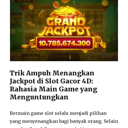
Trik Ampuh Menangkan
Jackpot di Slot Gacor 4D:
Rahasia Main Game yang
Menguntungkan
Bermain game slot selalu menjadi pilihan
yang menyenangkan bagi banyak orang. Selain