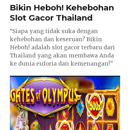
h
t
e
Bikin Heboh! Kehebohan
o
e
g
r
d
o
Slot Gacor Thailand
o
r
n
i
“Siapa yang tidak suka dengan
e
s
kehebohan dan keseruan? Bikin
Heboh! adalah slot gacor terbaru dari
Thailand yang akan membawa Anda
ke dunia euforia dan kemenangan!”