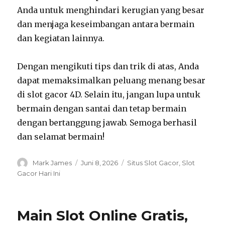
Anda untuk menghindari kerugian yang besar
dan menjaga keseimbangan antara bermain
dan kegiatan lainnya.
Dengan mengikuti tips dan trik di atas, Anda
dapat memaksimalkan peluang menang besar
di slot gacor 4D. Selain itu, jangan lupa untuk
bermain dengan santai dan tetap bermain
dengan bertanggung jawab. Semoga berhasil
dan selamat bermain!
A
P
C
Mark James
Juni 8, 2026
Situs Slot Gacor
,
Slot
u
o
a
Gacor Hari Ini
t
s
t
h
t
e
o
e
g
Main Slot Online Gratis,
r
d
o