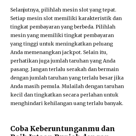
Selanjutnya, pilihlah mesin slot yang tepat.
Setiap mesin slot memiliki karakteristik dan
tingkat pembayaran yang berbeda. Pilihlah
mesin yang memiliki tingkat pembayaran
yang tinggi untuk meningkatkan peluang
Anda memenangkan jackpot. Selain itu,
perhatikan juga jumlah taruhan yang Anda
pasang. Jangan terlalu serakah dan bermain
dengan jumlah taruhan yang terlalu besar jika
Anda masih pemula. Mulailah dengan taruhan
kecil dan tingkatkan secara perlahan untuk
menghindari kehilangan uang terlalu banyak.
Coba Keberuntunganmu dan