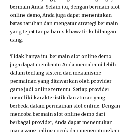
bermain Anda. Selain itu, dengan bermain slot
online demo, Anda juga dapat menentukan
batas taruhan dan mengatur strategi bermain
yang tepat tanpa harus khawatir kehilangan
uang.
Tidak hanya itu, bermain slot online demo
juga dapat membantu Anda memahami lebih
dalam tentang sistem dan mekanisme
permainan yang ditawarkan oleh provider
game judi online tertentu. Setiap provider
memiliki karakteristik dan aturan yang
berbeda dalam permainan slot online. Dengan
mencoba bermain slot online demo dari
berbagai provider, Anda dapat menentukan
mana yang paling cocok dan menguntungkan