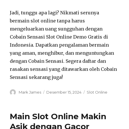
Jadi, tunggu apa lagi? Nikmati serunya
bermain slot online tanpa harus
mengeluarkan uang sungguhan dengan
Cobain Sensasi Slot Online Demo Gratis di
Indonesia. Dapatkan pengalaman bermain
yang aman, menghibur, dan menguntungkan
dengan Cobain Sensasi. Segera daftar dan
rasakan sensasi yang ditawarkan oleh Cobain
Sensasi sekarang juga!
A
P
C
Mark James
Desember 15, 2024
Slot Online
u
o
a
t
s
t
h
t
e
Main Slot Online Makin
o
e
g
r
d
o
Asik dengan Gacor
o
r