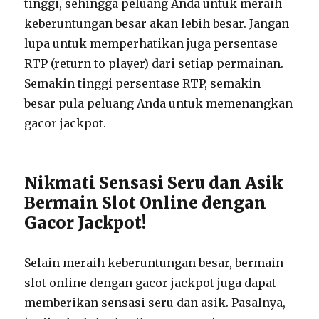
tinggi, sehingga peluang Anda untuk meraih
keberuntungan besar akan lebih besar. Jangan
lupa untuk memperhatikan juga persentase
RTP (return to player) dari setiap permainan.
Semakin tinggi persentase RTP, semakin
besar pula peluang Anda untuk memenangkan
gacor jackpot.
Nikmati Sensasi Seru dan Asik
Bermain Slot Online dengan
Gacor Jackpot!
Selain meraih keberuntungan besar, bermain
slot online dengan gacor jackpot juga dapat
memberikan sensasi seru dan asik. Pasalnya,