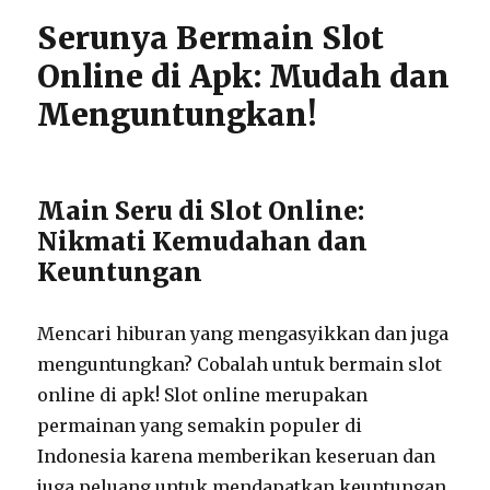
Serunya Bermain Slot
Online di Apk: Mudah dan
Menguntungkan!
Main Seru di Slot Online:
Nikmati Kemudahan dan
Keuntungan
Mencari hiburan yang mengasyikkan dan juga
menguntungkan? Cobalah untuk bermain slot
online di apk! Slot online merupakan
permainan yang semakin populer di
Indonesia karena memberikan keseruan dan
juga peluang untuk mendapatkan keuntungan