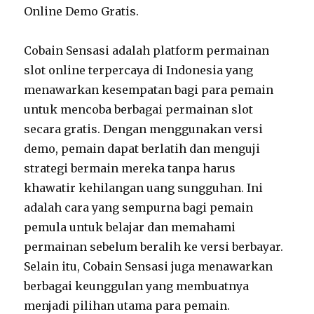
Online Demo Gratis.
Cobain Sensasi adalah platform permainan
slot online terpercaya di Indonesia yang
menawarkan kesempatan bagi para pemain
untuk mencoba berbagai permainan slot
secara gratis. Dengan menggunakan versi
demo, pemain dapat berlatih dan menguji
strategi bermain mereka tanpa harus
khawatir kehilangan uang sungguhan. Ini
adalah cara yang sempurna bagi pemain
pemula untuk belajar dan memahami
permainan sebelum beralih ke versi berbayar.
Selain itu, Cobain Sensasi juga menawarkan
berbagai keunggulan yang membuatnya
menjadi pilihan utama para pemain.