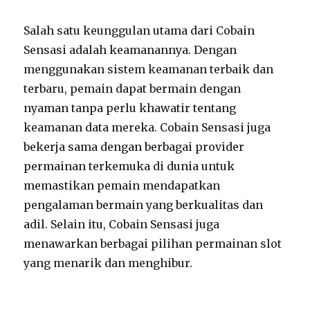
Salah satu keunggulan utama dari Cobain
Sensasi adalah keamanannya. Dengan
menggunakan sistem keamanan terbaik dan
terbaru, pemain dapat bermain dengan
nyaman tanpa perlu khawatir tentang
keamanan data mereka. Cobain Sensasi juga
bekerja sama dengan berbagai provider
permainan terkemuka di dunia untuk
memastikan pemain mendapatkan
pengalaman bermain yang berkualitas dan
adil. Selain itu, Cobain Sensasi juga
menawarkan berbagai pilihan permainan slot
yang menarik dan menghibur.