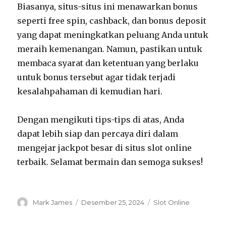
Biasanya, situs-situs ini menawarkan bonus
seperti free spin, cashback, dan bonus deposit
yang dapat meningkatkan peluang Anda untuk
meraih kemenangan. Namun, pastikan untuk
membaca syarat dan ketentuan yang berlaku
untuk bonus tersebut agar tidak terjadi
kesalahpahaman di kemudian hari.
Dengan mengikuti tips-tips di atas, Anda
dapat lebih siap dan percaya diri dalam
mengejar jackpot besar di situs slot online
terbaik. Selamat bermain dan semoga sukses!
A
P
C
Mark James
Desember 25, 2024
Slot Online
u
o
a
t
s
t