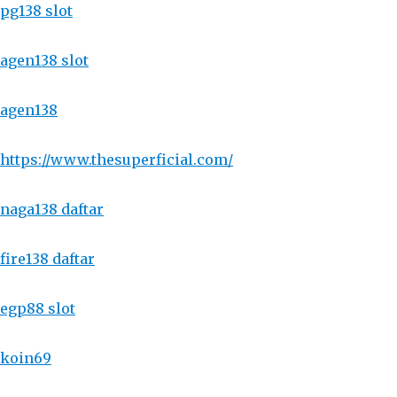
pg138 slot
agen138 slot
agen138
https://www.thesuperficial.com/
naga138 daftar
fire138 daftar
egp88 slot
koin69