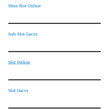
Situs Slot Online
Info Slot Gacor
Slot Online
Slot Gacor