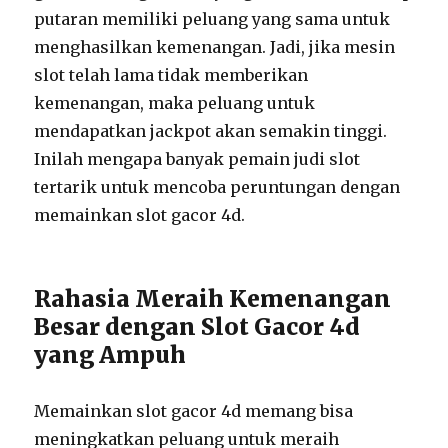
putaran memiliki peluang yang sama untuk
menghasilkan kemenangan. Jadi, jika mesin
slot telah lama tidak memberikan
kemenangan, maka peluang untuk
mendapatkan jackpot akan semakin tinggi.
Inilah mengapa banyak pemain judi slot
tertarik untuk mencoba peruntungan dengan
memainkan slot gacor 4d.
Rahasia Meraih Kemenangan
Besar dengan Slot Gacor 4d
yang Ampuh
Memainkan slot gacor 4d memang bisa
meningkatkan peluang untuk meraih