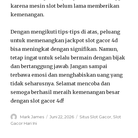
karena mesin slot belum lama memberikan
kemenangan.
Dengan mengikuti tips-tips di atas, peluang
untuk memenangkan jackpot slot gacor 4d
bisa meningkat dengan signifikan. Namun,
tetap ingat untuk selalu bermain dengan bijak
dan bertanggung jawab. Jangan sampai
terbawa emosi dan menghabiskan uang yang
tidak seharusnya. Selamat mencoba dan
semoga berhasil meraih kemenangan besar
dengan slot gacor 4d!
A
P
C
Mark James
Juni 22, 2026
Situs Slot Gacor
,
Slot
u
o
a
Gacor Hari Ini
t
s
t
h
t
e