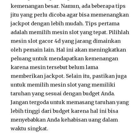
kemenangan besar. Namun, ada beberapa tips
jitu yang perlu dicoba agar bisa memenangkan
jackpot dengan lebih mudah. Tips pertama
adalah memilih mesin slot yang tepat. Pilihlah
mesin slot gacor 4d yang jarang dimainkan
oleh pemain lain. Hal ini akan meningkatkan
peluang untuk mendapatkan kemenangan
karena mesin tersebut belum lama
memberikan jackpot. Selain itu, pastikan juga
untuk memilih mesin slot yang memiliki
taruhan yang sesuai dengan budget Anda.
Jangan tergoda untuk memasang taruhan yang
lebih tinggi dari budget karena hal ini bisa
menyebabkan Anda kehabisan uang dalam
waktu singkat.