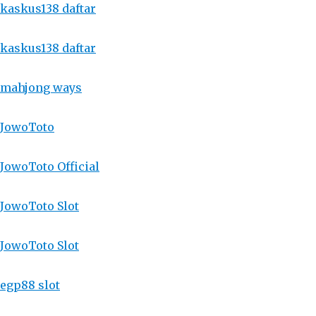
kaskus138 daftar
kaskus138 daftar
mahjong ways
JowoToto
JowoToto Official
JowoToto Slot
JowoToto Slot
egp88 slot