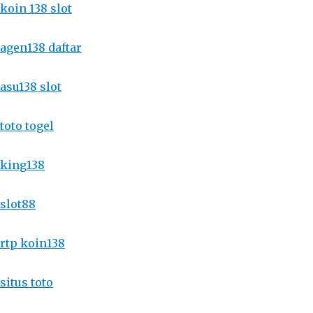
koin 138 slot
agen138 daftar
asu138 slot
toto togel
king138
slot88
rtp koin138
situs toto