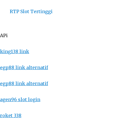
RTP Slot Tertinggi
APi
king138 link
egp88 link alternatif
egp88 link alternatif
agen96 slot login
roket 338