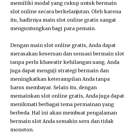
memiliki modal yang cukup untuk bermain
slot online secara berkelanjutan. Oleh karena
itu, hadirnya main slot online gratis sangat
menguntungkan bagi para pemain.
Dengan main slot online gratis, Anda dapat
merasakan keseruan dan sensasi bermain slot
tanpa perlu khawatir kehilangan uang. Anda
juga dapat menguji strategi bermain dan
meningkatkan keterampilan Anda tanpa
harus membayar. Selain itu, dengan
memainkan slot online gratis, Anda juga dapat
menikmati berbagai tema permainan yang
berbeda. Hal ini akan membuat pengalaman
bermain slot Anda semakin seru dan tidak
monoton.