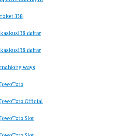
roket 338
kaskus138 daftar
kaskus138 daftar
mahjong ways
JowoToto
JowoToto Official
JowoToto Slot
JowoToto Slot