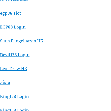
egp88 slot
EGP88 Login
Situs Pengeluaran HK
Devil138 Login
Live Draw HK
สล็อต
King138 Login
King138 Login