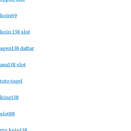
koin69
koin 138 slot
agen138 daftar
asu138 slot
toto togel
king138
slot88
rtp koin138