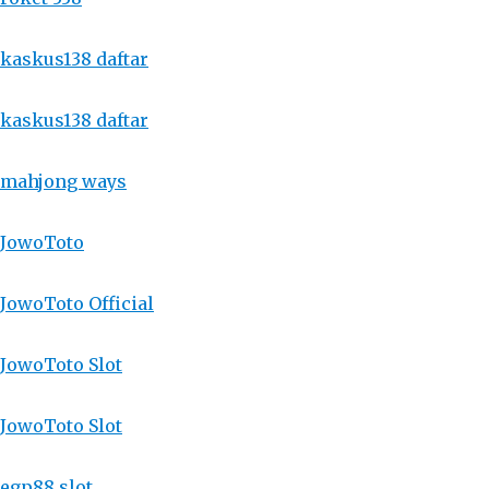
kaskus138 daftar
kaskus138 daftar
mahjong ways
JowoToto
JowoToto Official
JowoToto Slot
JowoToto Slot
egp88 slot