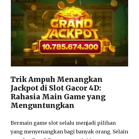
Trik Ampuh Menangkan
Jackpot di Slot Gacor 4D:
Rahasia Main Game yang
Menguntungkan
Bermain game slot selalu menjadi pilihan
yang menyenangkan bagi banyak orang. Selain