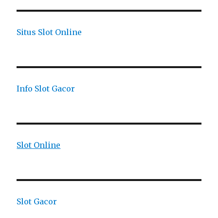
Situs Slot Online
Info Slot Gacor
Slot Online
Slot Gacor