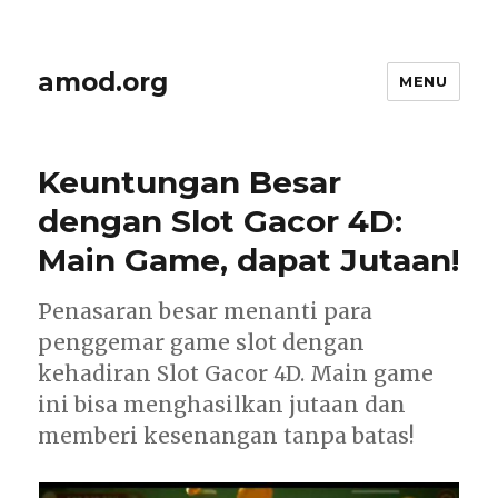
amod.org
MENU
Keuntungan Besar
dengan Slot Gacor 4D:
Main Game, dapat Jutaan!
Penasaran besar menanti para
penggemar game slot dengan
kehadiran Slot Gacor 4D. Main game
ini bisa menghasilkan jutaan dan
memberi kesenangan tanpa batas!