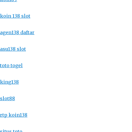
koin 138 slot
agen138 daftar
asu138 slot
toto togel
king138
slot88
rtp koin138
situs toto