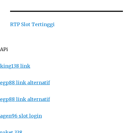
RTP Slot Tertinggi
APi
king138 link
egp88 link alternatif
egp88 link alternatif
agen96 slot login
roket 338